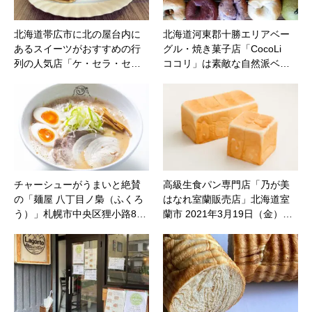
北海道帯広市に北の屋台内に
北海道河東郡十勝エリアベー
あるスイーツがおすすめの行
グル・焼き菓子店「CocoLi
列の人気店「ケ・セラ・セ…
ココリ」は素敵な自然派ベ…
チャーシューがうまいと絶賛
高級生食パン専門店「乃が美
の「麺屋 八丁目ノ梟（ふくろ
はなれ室蘭販売店」北海道室
う）」札幌市中央区狸小路8…
蘭市 2021年3月19日（金）…