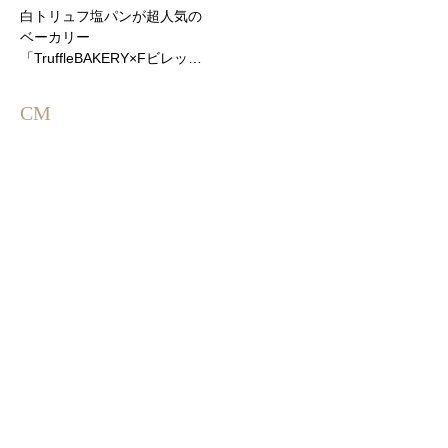
白トリュフ塩パンが超人気の
ベーカリー
「TruffleBAKERY×Fビレッ…
CM