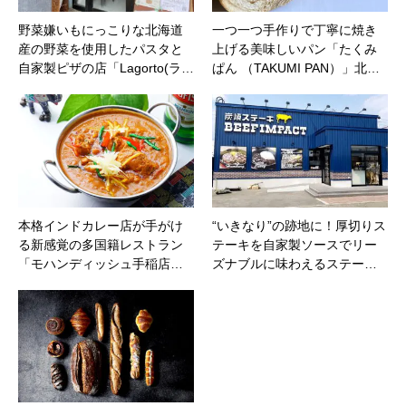
野菜嫌いもにっこりな北海道
一つ一つ手作りで丁寧に焼き
産の野菜を使用したパスタと
上げる美味しいパン「たくみ
自家製ピザの店「Lagorto(ラ…
ぱん （TAKUMI PAN）」北…
本格インドカレー店が手がけ
“いきなり”の跡地に！厚切りス
る新感覚の多国籍レストラン
テーキを自家製ソースでリー
「モハンディッシュ手稲店…
ズナブルに味わえるステー…