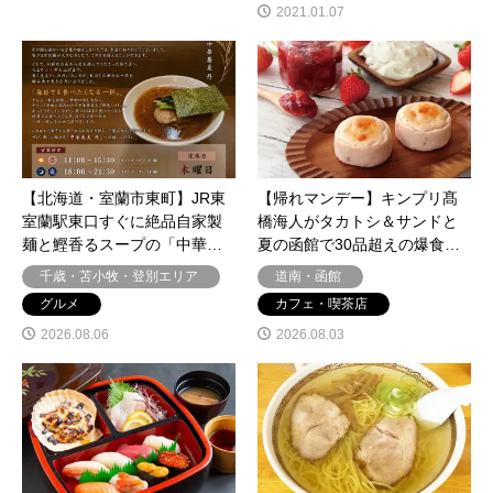
2021.01.07
【北海道・室蘭市東町】JR東
【帰れマンデー】キンプリ髙
室蘭駅東口すぐに絶品自家製
橋海人がタカトシ＆サンドと
麺と鰹香るスープの「中華…
夏の函館で30品超えの爆食…
千歳・苫小牧・登別エリア
道南・函館
グルメ
カフェ・喫茶店
2026.08.06
2026.08.03