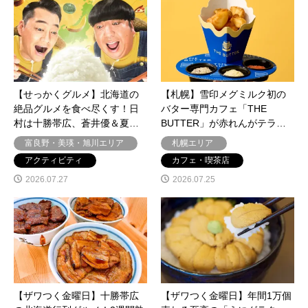
【せっかくグルメ】北海道の
【札幌】雪印メグミルク初の
絶品グルメを食べ尽くす！日
バター専門カフェ「THE
村は十勝帯広、蒼井優＆夏…
BUTTER」が赤れんがテラ…
富良野・美瑛・旭川エリア
札幌エリア
アクティビティ
カフェ・喫茶店
2026.07.27
2026.07.25
【ザワつく金曜日】十勝帯広
【ザワつく金曜日】年間1万個