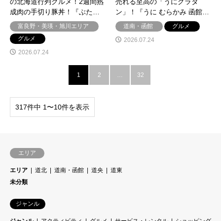
の北海道行列グルメ！2週間熟
売れる至高の「うにグラタ
成肉の手切り豚丼！『ぶた…
ン」！『うに むらかみ 函館…
富良野・美瑛・旭川エリア
道南・函館
グルメ
グルメ
2026.07.24
2026.07.24
1
2
…
32
317件中 1〜10件を表示
エリア
エリア
道北
道南・函館
道央
道東
未分類
ジャンル
ジャンル
アクティビティ
グルメ
サービス・レンタル
ショッピング