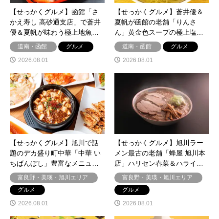
【せっかくグルメ】函館「さ
【せっかくグルメ】蒼井優＆
かえ寿し 高砂通支店」で蒼井
夏帆が函館の老舗「りんさ
優＆夏帆が味わう極上地魚…
ん」黄金色スープの極上塩…
道南・函館
グルメ
道南・函館
グルメ
2026.08.01
2026.08.01
【せっかくグルメ】旭川で話
【せっかくグルメ】旭川ラー
題のデカ盛り町中華「中華 い
メン最古の老舗「蜂屋 旭川本
ちばんぼし」豊富なメニュ…
店」ハリセン春菜＆ハライ…
富良野・美瑛・旭川エリア
富良野・美瑛・旭川エリア
グルメ
グルメ
2026.08.01
2026.08.01