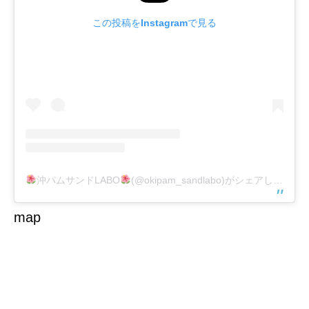
この投稿をInstagramで見る
沖パムサンドLABO
(@okipam_sandlabo)がシェアした投稿
map