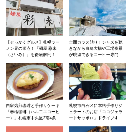
【せっかくグルメ】札幌ラー
全面ガラス貼り！ジャズを聴
メン界の頂点！『麺屋 彩未
きながら白鳥大橋や工場夜景
（さいみ）』を徹底解剖！…
が眺望できるコーヒー専門…
自家焙煎珈琲と手作りケーキ
札幌市白石区に本格手作りジ
「春楡珈琲（ハル二エコーヒ
ェラートのお店「ココジェラ
ー）」札幌市中央区2南4条…
ートサッポロ」ドライブす…