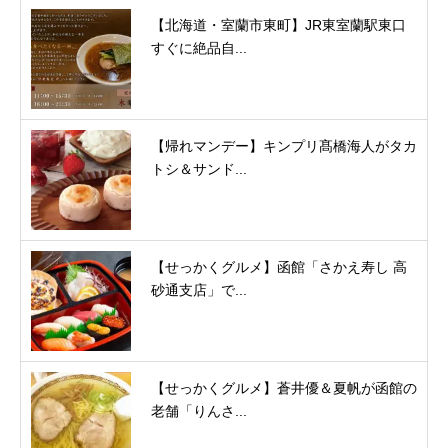
【北海道・室蘭市東町】JR東室蘭駅東口
すぐに絶品自...
【帰れマンデー】キンプリ髙橋海人がタカ
トシ＆サンド...
【せっかくグルメ】函館「さかえ寿し 高
砂通支店」で...
【せっかくグルメ】蒼井優＆夏帆が函館の
老舗「りんさ...